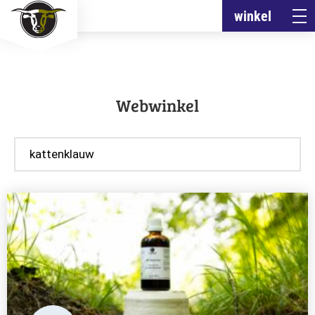
winkel
Webwinkel
Zoeken
door
producten