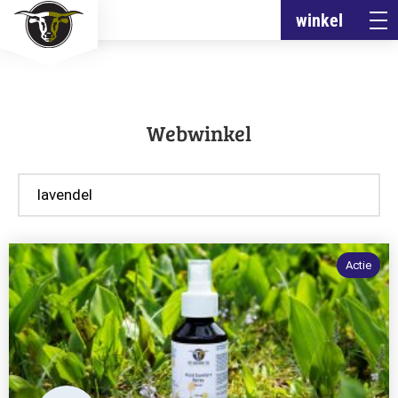
winkel
Webwinkel
Zoeken
door
producten
Actie