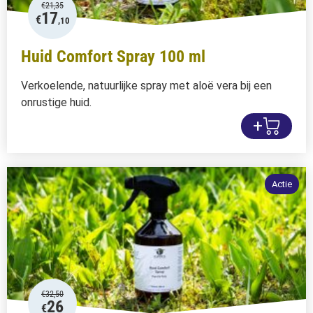
€
21,35
17
€
,10
Huid Comfort Spray 100 ml
Verkoelende, natuurlijke spray met aloë vera bij een
onrustige huid.
+
Actie
€
32,50
26
€