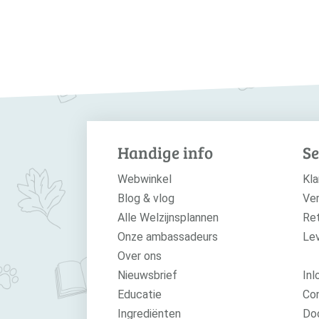
Handige info
Se
Webwinkel
Kla
Blog & vlog
Ver
Alle Welzijnsplannen
Re
Onze ambassadeurs
Le
Over ons
Nieuwsbrief
Inl
Educatie
Con
Ingrediënten
Do