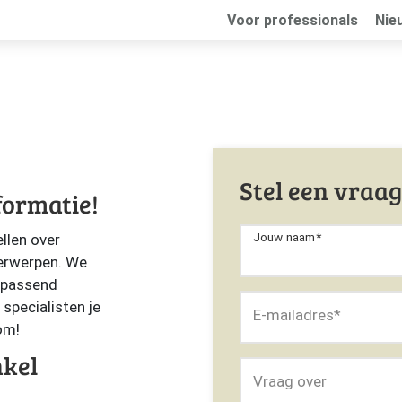
Voor professionals
Nie
Stel een vraag
formatie!
Jouw naam
*
ellen over
erwerpen. We
 passend
specialisten je
E-mailadres
*
om!
nkel
Vraag over