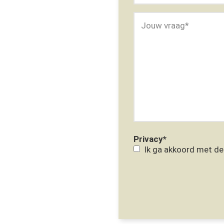
Jouw vraag
*
Privacy
*
Ik ga akkoord met d