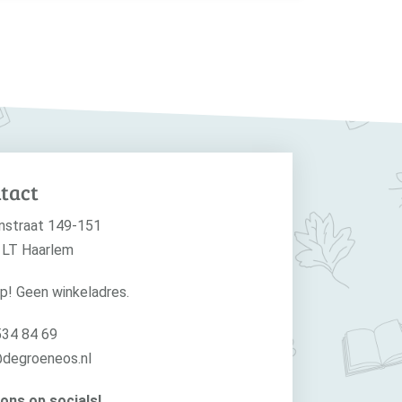
tact
nstraat 149-151
 LT Haarlem
p! Geen winkeladres.
534 84 69
@degroeneos.nl
ons op socials!