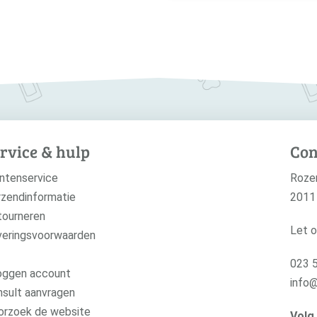
rvice & hulp
Con
ntenservice
Roze
zendinformatie
2011
tourneren
Let o
veringsvoorwaarden
023 
oggen account
info
sult aanvragen
orzoek de website
Volg 