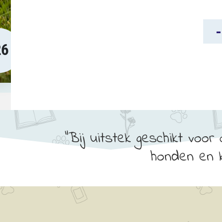
COX
-
Com
26
Hon
&
Kat
aant
Bij uitstek geschikt voor
honden en k