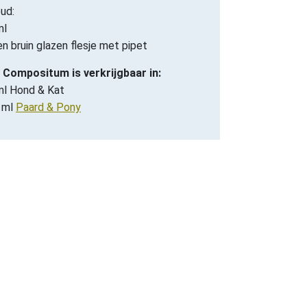
ud:
ml
en bruin glazen flesje met pipet
 Compositum is verkrijgbaar in:
ml Hond & Kat
 ml
Paard & Pony