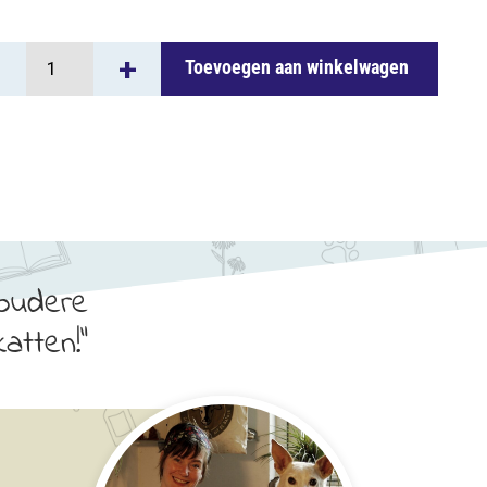
+
Toevoegen aan winkelwagen
positum
d
al
 oudere
atten!