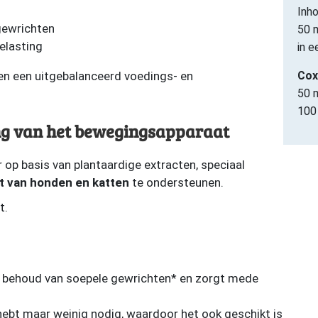
Inho
 gewrichten
50 
elasting
in e
nen een uitgebalanceerd voedings- en
Cox
50 
100
ing van het bewegingsapparaat
op basis van plantaardige extracten, speciaal
 van honden en katten
te ondersteunen.
t.
t behoud van soepele gewrichten* en zorgt mede
hebt maar weinig nodig, waardoor het ook geschikt is