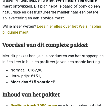
vragen krijgen, hebben we het
Welzijnsplan bij dunne
mest
ontwikkeld. Dit plan helpt je paard of pony op een
natuurlijke en gestructureerde manier naar een betere
spijsvertering en een stevige mest.
Wil je meer weten?
Lees hier alles over het Welzijnsplan
bij dunne mest
.
Voordeel van dit complete pakket
Met dit pakket haal je alle producten van het stappenplan
in één keer in huis én profiteer je van een mooie korting:
Normaal:
€167,90
Jouw prijs:
€151,–
Meer dan €15 voordeel!
Inhoud van het pakket
Psyllium Husk 1000 gram
vezelrijk supplement dat