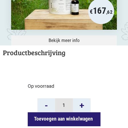
167
€
,62
Bekijk meer info
Productbeschrijving
Op voorraad
Pakket
-
+
Welzijnsplan
Dunne
Toevoegen aan winkelwagen
Mest