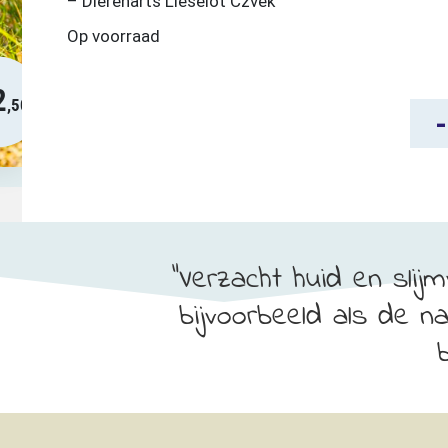
– Dierenarts Lieselot Czvek
Op voorraad
2
,50
Scute
-
Tinc
Hon
&
Kat
aant
Verzacht huid en slijmv
bijvoorbeeld als de na
b