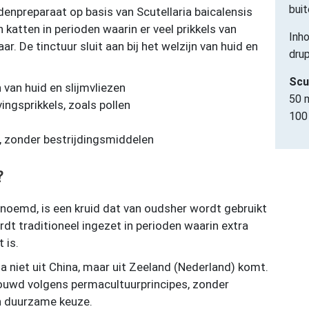
buit
idenpreparaat op basis van Scutellaria baicalensis
n katten in perioden waarin er veel prikkels van
Inho
aar. De tinctuur sluit aan bij het welzijn van huid en
dru
Scut
van huid en slijmvliezen
50 
ngsprikkels, zoals pollen
100
, zonder bestrijdingsmiddelen
?
genoemd, is een kruid dat van oudsher wordt gebruikt
dt traditioneel ingezet in perioden waarin extra
 is.
ia niet uit China, maar uit Zeeland (Nederland) komt.
bouwd volgens permacultuurprincipes, zonder
n duurzame keuze.