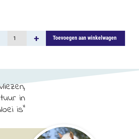
llaria
+
Toevoegen aan winkelwagen
tuur
d
al
liezen,
tuur in
loei is