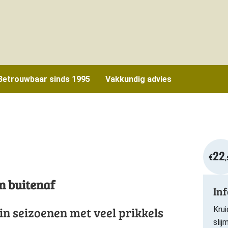
Betrouwbaar sinds 1995
Vakkundig advies
22
€
,
n buitenaf
In
n seizoenen met veel prikkels
Krui
slij