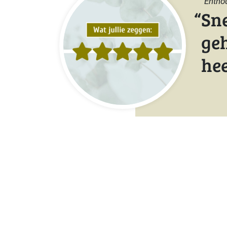
“Enthou
Sne
geh
hee