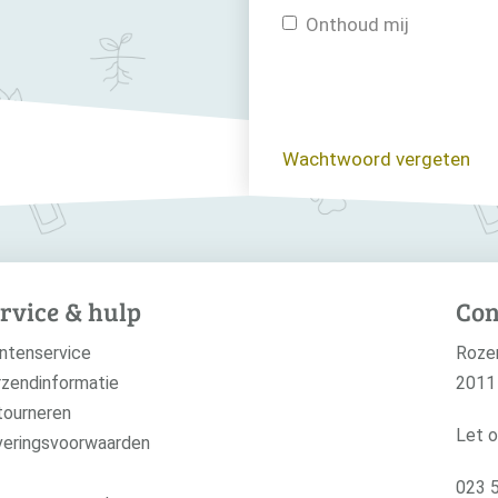
Onthoud mij
Wachtwoord vergeten
rvice & hulp
Con
ntenservice
Roze
zendinformatie
2011
tourneren
Let o
veringsvoorwaarden
023 