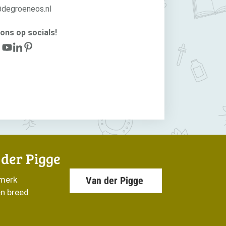
@degroeneos.nl
ons op socials!
 der Pigge
Van der Pigge
 merk
en breed