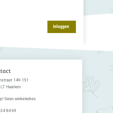
Inloggen
tact
nstraat 149-151
 LT Haarlem
p! Geen winkeladres.
534 84 69