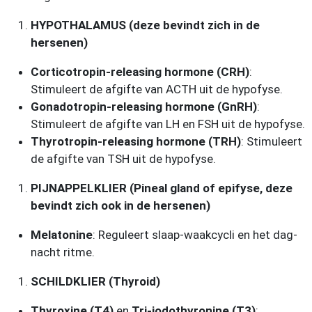
HYPOTHALAMUS (deze bevindt zich in de
hersenen)
Corticotropin-releasing hormone (CRH)
:
Stimuleert de afgifte van ACTH uit de hypofyse.
Gonadotropin-releasing hormone (GnRH)
:
Stimuleert de afgifte van LH en FSH uit de hypofyse.
Thyrotropin-releasing hormone (TRH)
: Stimuleert
de afgifte van TSH uit de hypofyse.
PIJNAPPELKLIER (Pineal gland of epifyse, deze
bevindt zich ook in de hersenen)
Melatonine
: Reguleert slaap-waakcycli en het dag-
nacht ritme.
SCHILDKLIER (Thyroid)
Thyroxine (T4)
en
Tri-jodothyronine (T3)
: