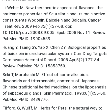
Li-Weber M. New therapeutic aspects of flavones: the
anticancer properties of Scutellaria and its main active
constituents Wogonin, Baicalein and Baicalin. Cancer
Treat Rev. 2009 Feb;35(1):57-68. doi:
10.1016/j.ctrv.2008.09.005. Epub 2008 Nov 11. Review.
PubMed PMID: 19004559.
Huang Y, Tsang SY, Yao X, Chen ZY. Biological properties
of baicalein in cardiovascular system. Curr Drug Targets
Cardiovasc Haematol Disord. 2005 Apr;5(2):177-84.
Review. PubMed PMID: 15853750.
Seki T, Morohashi M. Effect of some alkaloids,
flavonoids and triterpenoids, contents of Japanese-
Chinese traditional herbal medicines, on the lipogenesis
of sebaceous glands. Skin Pharmacol. 1993;6(1):56-60.
PubMed PMID: 8489776.
Tilford, G, Wulff, M. Herbs for Pets: the natural way to