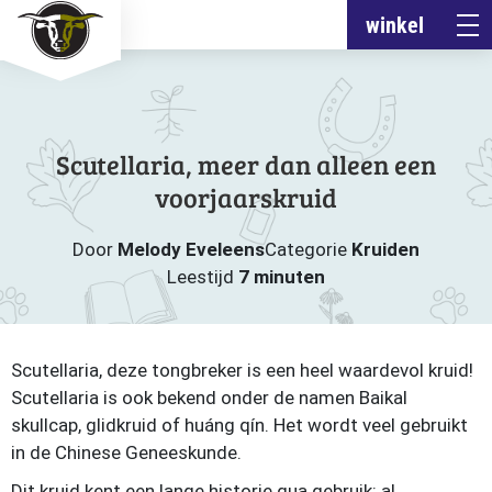
winkel
Scutellaria, meer dan alleen een
voorjaarskruid
Door
Melody Eveleens
Categorie
Kruiden
Leestijd
7 minuten
Scutellaria, deze tongbreker is een heel waardevol kruid!
Scutellaria is ook bekend onder de namen Baikal
skullcap, glidkruid of huáng qín. Het wordt veel gebruikt
in de Chinese Geneeskunde.
Dit kruid kent een lange historie qua gebruik: al