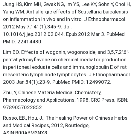
Jung HS, Kim MH, Gwak NG, Im YS, Lee KY, Sohn Y, Choi H,
Yang WM. Antiallergic effects of Scutellaria baicalensis
on inflammation in vivo and in vitro. J Ethnopharmacol.
2012 May 7;141(1):345-9. doi:
10.1016/j.jep.2012.02.044. Epub 2012 Mar 3. PubMed
PMID: 22414480.
Lim BO. Effects of wogonin, wogonoside, and 3,5,7,2′,6′-
pentahydroxyflavone on chemical mediator production
in peritoneal exduate cells and immunoglobulin E of rat
mesenteric lymph node lymphocytes. J Ethnopharmacol.
2003 Jan;84(1):23-9. PubMed PMID: 12499072.
Zhu, Y, Chinese Materia Medica: Chemistery,
Pharmacology and Applications, 1998, CRC Press, ISBN:
9789057022852
Russo, EB., Hou, J., The Healing Power of Chinese Herbs
and Medical Recipes, 2012, Routledge,
ASIN:B00ABM3NX8