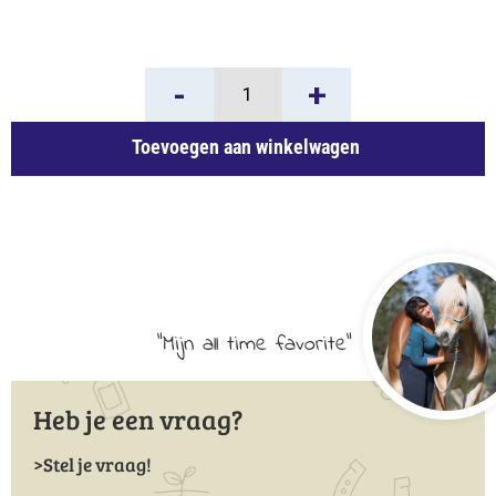
Adaptonicum
-
+
Hond
&
Toevoegen aan winkelwagen
Kat
aantal
Mijn all time favorite
Heb je een vraag?
Stel je vraag!