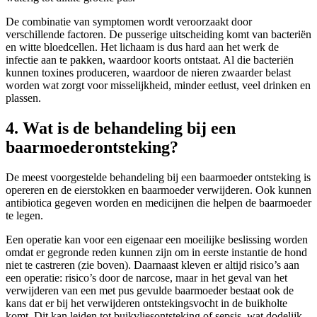
De combinatie van symptomen wordt veroorzaakt door
verschillende factoren. De pusserige uitscheiding komt van bacteriën
en witte bloedcellen. Het lichaam is dus hard aan het werk de
infectie aan te pakken, waardoor koorts ontstaat. Al die bacteriën
kunnen toxines produceren, waardoor de nieren zwaarder belast
worden wat zorgt voor misselijkheid, minder eetlust, veel drinken en
plassen.
4. Wat is de behandeling bij een
baarmoederontsteking?
De meest voorgestelde behandeling bij een baarmoeder ontsteking is
opereren en de eierstokken en baarmoeder verwijderen. Ook kunnen
antibiotica gegeven worden en medicijnen die helpen de baarmoeder
te legen.
Een operatie kan voor een eigenaar een moeilijke beslissing worden
omdat er gegronde reden kunnen zijn om in eerste instantie de hond
niet te castreren (zie boven). Daarnaast kleven er altijd risico’s aan
een operatie: risico’s door de narcose, maar in het geval van het
verwijderen van een met pus gevulde baarmoeder bestaat ook de
kans dat er bij het verwijderen ontstekingsvocht in de buikholte
komt. Dit kan leiden tot buikvliesontsteking of sepsis, wat dodelijk