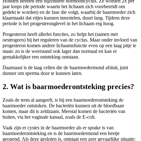
Honden hebben een bijzondere hormooncyclus. Ze worden 2x per
jaar loops (de periode waarin het lichaam zich voorbereidt om
gedekt te worden) en de fase die volgt, waarbij de baarmoeder zich
klaarmaakt dat eitjes kunnen innestelen, duurt lang. Tijdens deze
periode is het progesteronglevel in het lichaam erg hoog.
Progesteron heeft allerlei functies, zo helpt het (samen met
oestrogeen) bij het reguleren van de cyclus. Maar onder invloed van
progesteron komen andere lichaamsfunctie even op een laag pitje te
staan: zo is de weerstand ook lager dan normaal en kan er
gemakkelijker een ontsteking ontstaan.
Daarnaast is de laag cellen die de baarmoedermond afsluit, juist
dunner om sperma door te kunnen laten.
2. Wat is baarmoederontsteking precies?
Zoals de term al aangeeft, is bij een baarmoederontsteking de
baarmoeder ontstoken. De bacteriën kunnen uit de bloedbaan
komen, maar dit is zeldzaam. Meestal komen de bacteriën van
buiten, via het vaginale kanaal, zoals de E-coli.
Vaak zijn er cystes in de baarmoeder als er sprake is van
baarmoederontsteking en is de baarmoedermond een beetje
geopend. Als deze gesloten is, ontstaat een zeer gevaarlijke situatie: