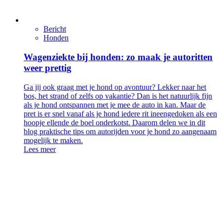
Bericht
Honden
Wagenziekte bij honden: zo maak je autoritten
weer prettig
Ga jij ook graag met je hond op avontuur? Lekker naar het
bos, het strand of zelfs op vakantie? Dan is het natuurlijk fijn
als je hond ontspannen met je mee de auto in kan. Maar de
pret is er snel vanaf als je hond iedere rit ineengedoken als een
hoopje ellende de boel onderkotst. Daarom delen we in dit
blog praktische tips om autorijden voor je hond zo aangenaam
mogelijk te maken.
Lees meer