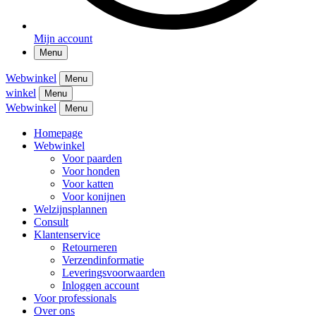
Mijn account
Menu
Webwinkel
Menu
winkel
Menu
Webwinkel
Menu
Homepage
Webwinkel
Voor paarden
Voor honden
Voor katten
Voor konijnen
Welzijnsplannen
Consult
Klantenservice
Retourneren
Verzendinformatie
Leveringsvoorwaarden
Inloggen account
Voor professionals
Over ons