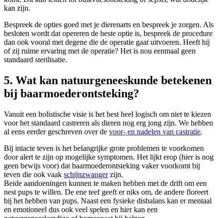
kan zijn.
Bespreek de opties goed met je dierenarts en bespreek je zorgen. Als
besloten wordt dat opereren de beste optie is, bespreek de procedure
dan ook vooral met degene die de operatie gaat uitvoeren. Heeft hij
of zij ruime ervaring met de operatie? Het is nou eenmaal geen
standaard sterilisatie.
5. Wat kan natuurgeneeskunde betekenen
bij baarmoederontsteking?
Vanuit een holistische visie is het best heel logisch om niet te kiezen
voor het standaard castreren als dieren nog erg jong zijn. We hebben
al eens eerder geschreven over de
voor- en nadelen van castratie
.
Bij intacte teven is het belangrijke grote problemen te voorkomen
door alert te zijn op mogelijke symptomen. Het lijkt erop (hier is nog
geen bewijs voor) dat baarmoederontsteking vaker voorkomt bij
teven die ook vaak
schijnzwanger
zijn.
Beide aandoeningen kunnen te maken hebben met de drift om een
nest pups te willen. De ene teef geeft er niks om, de andere floreert
bij het hebben van pups. Naast een fysieke disbalans kan er mentaal
en emotioneel dus ook veel spelen en hier kan een