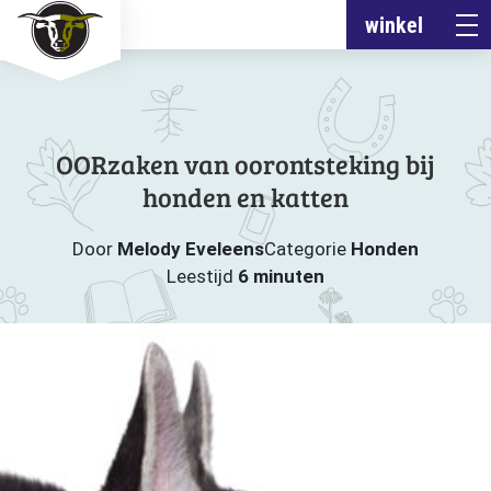
winkel
OORzaken van oorontsteking bij
honden en katten
Door
Melody Eveleens
Categorie
Honden
Leestijd
6 minuten