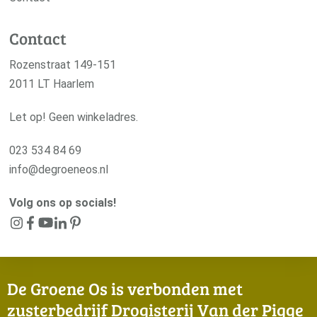
Contact
Rozenstraat 149-151
2011 LT Haarlem
Let op! Geen winkeladres.
023 534 84 69
info@degroeneos.nl
Volg ons op socials!
De Groene Os is verbonden met
zusterbedrijf Drogisterij Van der Pigge