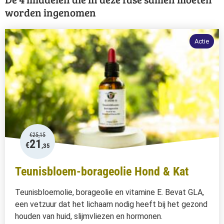
worden ingenomen
Actie
€
25,15
21
€
,35
Teunisbloem-borageolie Hond & Kat
Teunisbloemolie, borageolie en vitamine E. Bevat GLA,
een vetzuur dat het lichaam nodig heeft bij het gezond
houden van huid, slijmvliezen en hormonen.